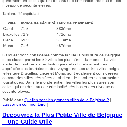
généralement celles qui ont des taux de criminalité très bas et des
niveaux de sécurité élevés.
Tableau Récapitulatif :
Ville
Indice de sécurité
Taux de criminalité
Gand
71,5
383ème
Bruxelles
72,9
472ème
Liège
69,9
511ème
Mons
71,6
487ème
Gand est donc considérée comme la ville la plus sûre de Belgique
et se classe parmi les 50 villes les plus sûres du monde. La ville
abrite de nombreux sites historiques et culturels et est très
appréciée des touristes et des voyageurs. Les autres villes belges,
telles que Bruxelles, Liège et Mons, sont également considérées
comme des villes très sûres et abritent de nombreuses attractions
touristiques. Dans le monde entier, les villes les plus sûres sont
celles qui ont des taux de criminalité très bas et des niveaux de
sécurité élevés.
Publié dans
Quelles sont les grandes villes de la Belgique ?
|
Laisser un commentaire
|
Découvrez la Plus Petite Ville de Belgique
– Une Guide Utile