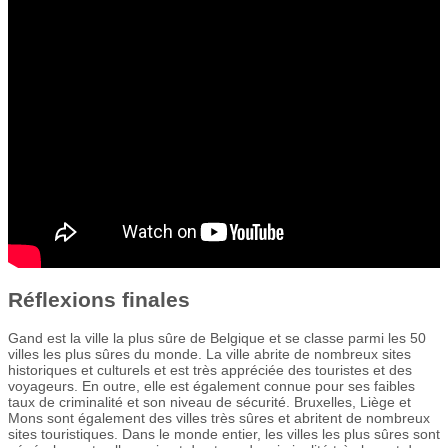
Réflexions finales
Gand est la ville la plus sûre de Belgique et se classe parmi les 50
villes les plus sûres du monde. La ville abrite de nombreux sites
historiques et culturels et est très appréciée des touristes et des
voyageurs. En outre, elle est également connue pour ses faibles
taux de criminalité et son niveau de sécurité. Bruxelles, Liège et
Mons sont également des villes très sûres et abritent de nombreux
sites touristiques. Dans le monde entier, les villes les plus sûres sont