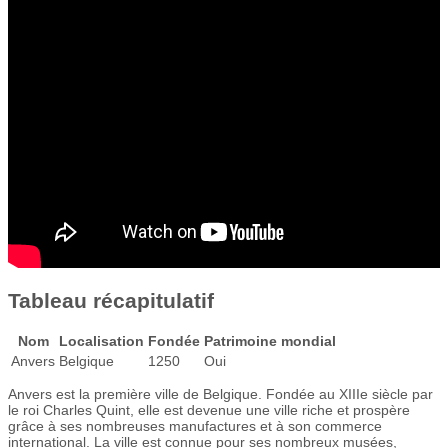
Tableau récapitulatif
Nom
Localisation
Fondée
Patrimoine mondial
Anvers
Belgique
1250
Oui
Anvers est la première ville de Belgique. Fondée au XIIIe siècle par
le roi Charles Quint, elle est devenue une ville riche et prospère
grâce à ses nombreuses manufactures et à son commerce
international. La ville est connue pour ses nombreux musées,